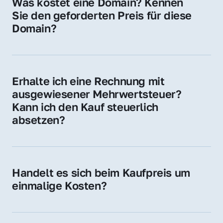
Was kostet eine Domain? Kennen 
Adressen oder als digitale Investition.
Sie den geforderten Preis für diese 
Domain?
Der Preis variiert je nach Domain. Für diese 
Domain liegt ein konkreter Kaufpreis vor – 
kontaktieren Sie uns gerne für ein 
Erhalte ich eine Rechnung mit 
unverbindliches Angebot.
ausgewiesener Mehrwertsteuer? 
Kann ich den Kauf steuerlich 
absetzen?
Ja, Sie erhalten eine Rechnung mit MwSt. 
Für Unternehmen ist der Kauf in der Regel 
steuerlich absetzbar.
Handelt es sich beim Kaufpreis um 
einmalige Kosten?
Ja. Der Kaufpreis ist einmalig. Nur beim 
späteren Betrieb der Domain (z. B. beim 