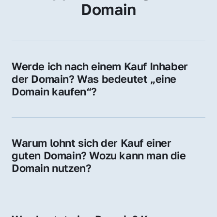
Domain
Werde ich nach einem Kauf Inhaber 
der Domain? Was bedeutet „eine 
Domain kaufen“?
Ja, Sie werden der offizielle Domain-Inhaber. 
Sie erhalten alle Rechte zur Nutzung, 
Verwaltung oder Weiterveräußerung der 
Warum lohnt sich der Kauf einer 
Domain.
guten Domain? Wozu kann man die 
Domain nutzen?
Eine starke Domain steigert Sichtbarkeit, 
Vertrauen und Markenwert. Nutzen Sie sie 
für Ihre Website, Weiterleitung, E-Mail-