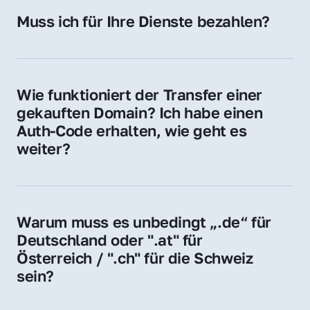
Hosting-Anbieter) fallen geringe laufende 
Muss ich für Ihre Dienste bezahlen?
Gebühren an. Diese bewegen sich für .de 
Nein, bei uns zahlen Sie nur den Kaufpreis 
Domains bei ca. 5€ / Jahr
der Domain – ohne zusätzliche Vermittlungs- 
oder Servicegebühren.
Wie funktioniert der Transfer einer 
gekauften Domain? Ich habe einen 
Auth-Code erhalten, wie geht es 
weiter?
Mit dem Auth-Code beauftragen Sie Ihren 
Provider, die Domain zu übernehmen. Gerne 
begleiten wir Sie bei diesem einfachen und 
Warum muss es unbedingt „.de“ für 
schnellen Prozess.
Deutschland oder ".at" für 
Österreich / ".ch" für die Schweiz 
sein?
Diese Endungen stehen für regionale 