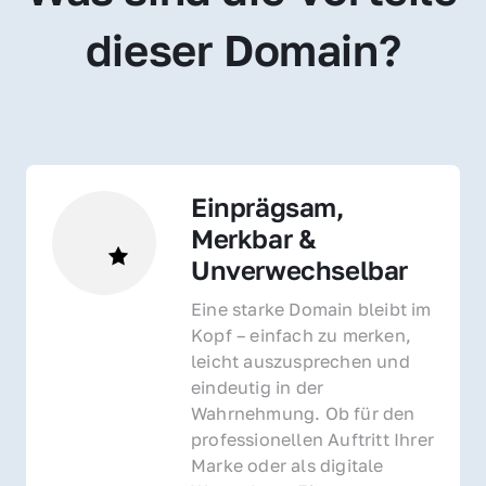
dieser Domain?
Einprägsam, 
Merkbar & 
Unverwechselbar
Eine starke Domain bleibt im 
Kopf – einfach zu merken, 
leicht auszusprechen und 
eindeutig in der 
Wahrnehmung. Ob für den 
professionellen Auftritt Ihrer 
Marke oder als digitale 